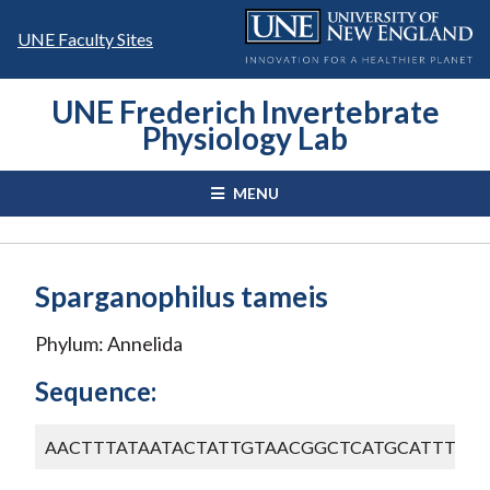
Skip
to
UNE Faculty Sites
content
UNE Frederich Invertebrate
Physiology Lab
MENU
Sparganophilus tameis
Phylum: Annelida
Sequence:
AACTTTATAATACTATTGTAACGGCTCATGCATTTGT